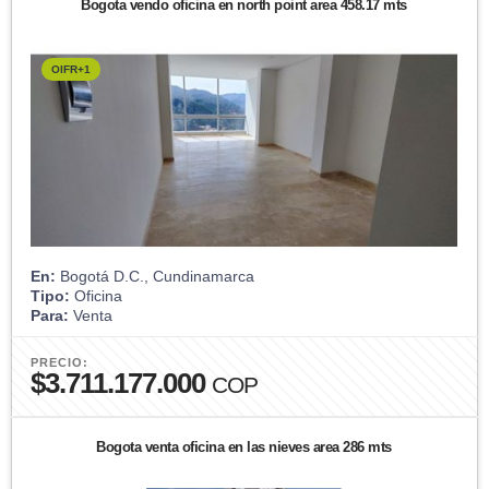
Bogota vendo oficina en north point area 458.17 mts
OIFR+1
En:
Bogotá D.C., Cundinamarca
Tipo:
Oficina
Para:
Venta
PRECIO:
$3.711.177.000
COP
Bogota venta oficina en las nieves area 286 mts