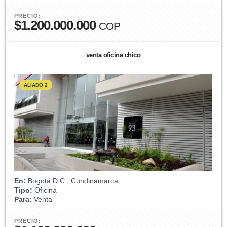
PRECIO:
$1.200.000.000
COP
venta oficina chico
ALIADO 2
En:
Bogotá D.C., Cundinamarca
Tipo:
Oficina
Para:
Venta
PRECIO: