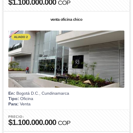
$1.100.000.000
COP
venta oficina chico
ALIADO 2
En:
Bogotá D.C., Cundinamarca
Tipo:
Oficina
Para:
Venta
PRECIO:
$1.100.000.000
COP