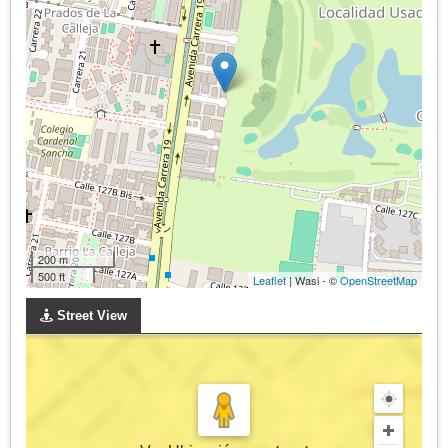
200 m
500 ft
Leaflet
| Wasi - ©
OpenStreetMap
Street View