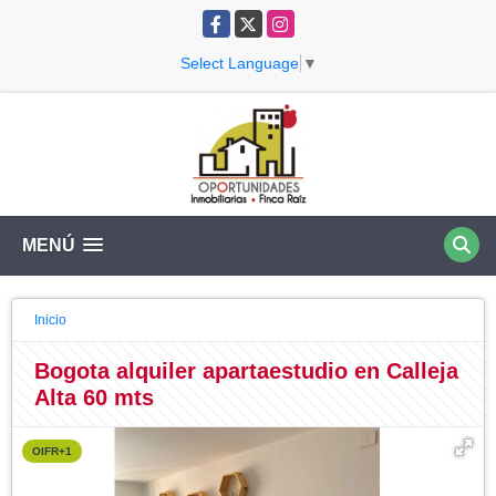
Facebook
X
Instagram
Select Language
▼
MENÚ
Inicio
Bogota alquiler apartaestudio en Calleja
Alta 60 mts
OIFR+1