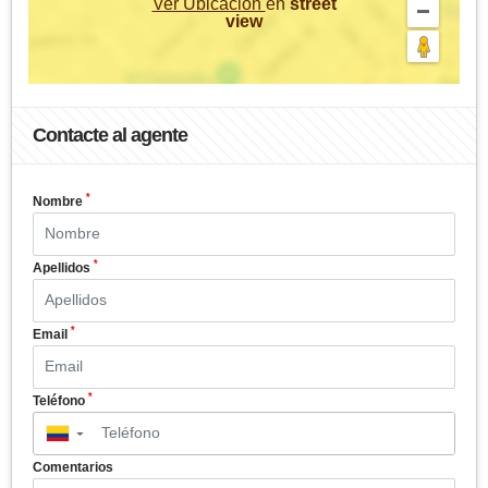
Ver Ubicación
en
street
view
Contacte al agente
*
Nombre
*
Apellidos
*
Email
*
Teléfono
▼
Comentarios