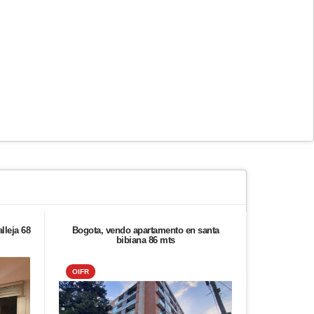
lleja 68
Bogota, vendo apartamento en santa
Arrien
bibiana 86 mts
OIFR
ALIADO 2