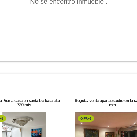
No se encontró inmueble .
, Venta casa en santa barbara alta
Bogota, venta apartaestudio en la ca
390 mts
mts
+1
OIFR+1