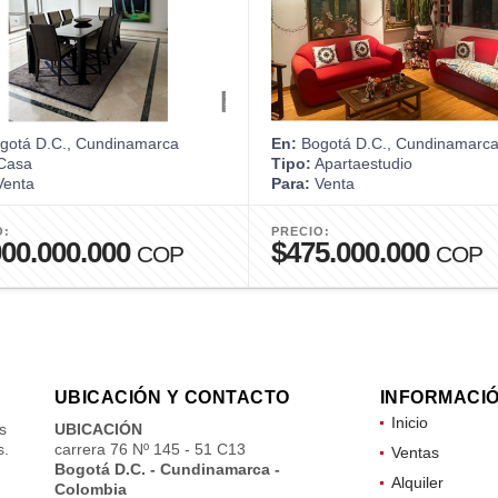
gotá D.C., Cundinamarca
En:
Bogotá D.C., Cundinamarc
Casa
Tipo:
Apartaestudio
enta
Para:
Venta
O:
PRECIO:
000.000.000
$475.000.000
COP
COP
UBICACIÓN Y CONTACTO
INFORMACI
Inicio
s
UBICACIÓN
s.
carrera 76 Nº 145 - 51 C13
Ventas
Bogotá D.C. - Cundinamarca -
Alquiler
Colombia