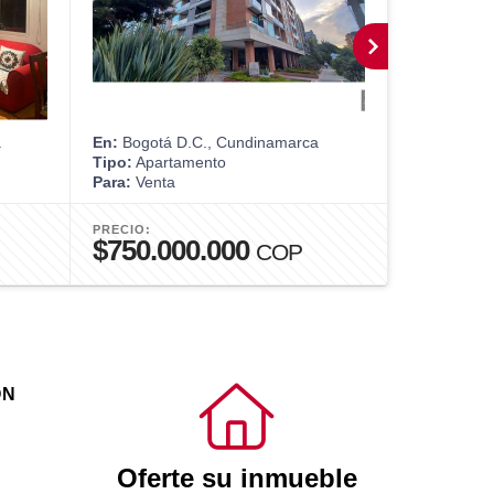
a
En:
Bogotá D.C., Cundinamarca
En:
Bogotá 
Tipo:
Apartamento
Tipo:
Apart
Para:
Venta
Para:
Alquil
PRECIO:
PRECIO:
$750.000.000
$4.000
COP
ÓN
Oferte su inmueble