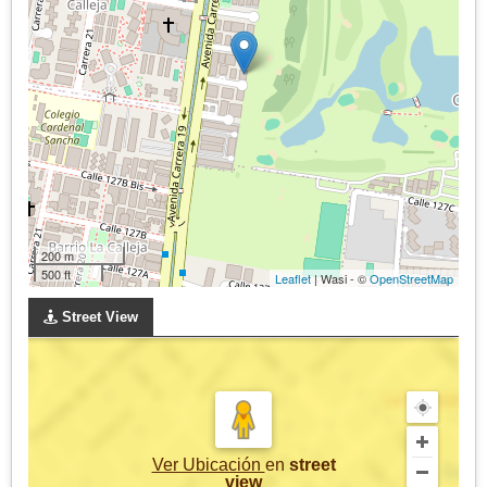
200 m
500 ft
Leaflet
| Wasi - ©
OpenStreetMap
Street View
Ver Ubicación
en
street
view