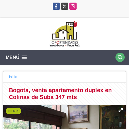
Facebook
X
Instagram
MENÚ
Inicio
Bogota, venta apartamento duplex en
Colinas de Suba 347 mts
OIFR+1