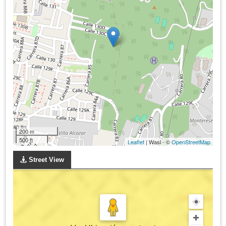
200 m
500 ft
Leaflet
| Wasi - ©
OpenStreetMap
Street View