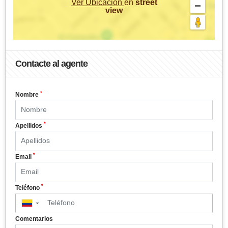
Ver Ubicación
en
street
view
Contacte al agente
*
Nombre
*
Apellidos
*
Email
*
Teléfono
▼
Comentarios