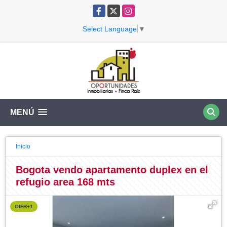
Facebook
X
Instagram
Select Language
▼
MENÚ
Inicio
Bogota vendo apartamento duplex en el
refugio area 168 mts
OIFR+1