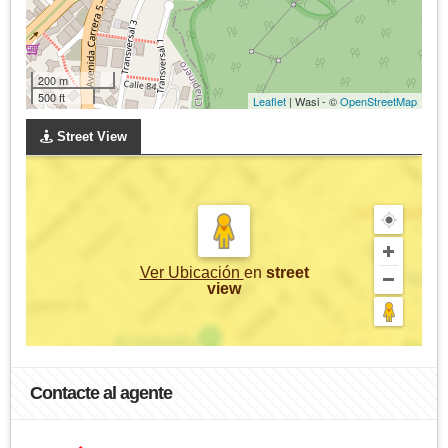
200 m
500 ft
Leaflet
| Wasi - ©
OpenStreetMap
Street View
Ver Ubicación
en
street
view
Contacte al agente