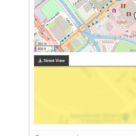
200 m
500 ft
Street View