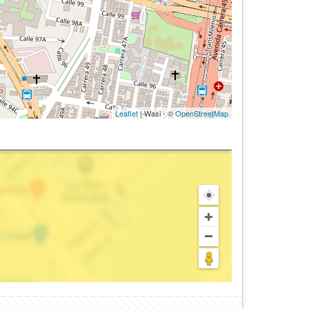
Leaflet
| Wasi - ©
OpenStreetMap