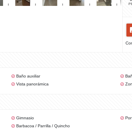
P
Com
Baño auxiliar
Bañ
Vista panorámica
Zon
Gimnasio
Por
Barbacoa / Parrilla / Quincho