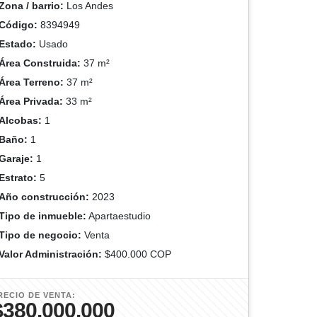
Zona / barrio:
Los Andes
Código:
8394949
Estado:
Usado
Área Construida:
37 m²
Área Terreno:
37 m²
Área Privada:
33 m²
Alcobas:
1
Baño:
1
Garaje:
1
Estrato:
5
Año construcción:
2023
Tipo de inmueble:
Apartaestudio
Tipo de negocio:
Venta
Valor Administración:
$400.000 COP
RECIO DE VENTA:
$380.000.000