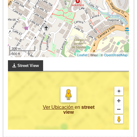
200 m
500 ft
Leaflet
| Wasi - ©
OpenStreetMap
Street View
Ver Ubicación
en
street
view