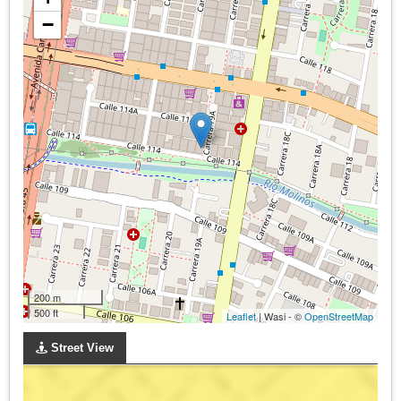
−
200 m
500 ft
Leaflet
| Wasi - ©
OpenStreetMap
Street View