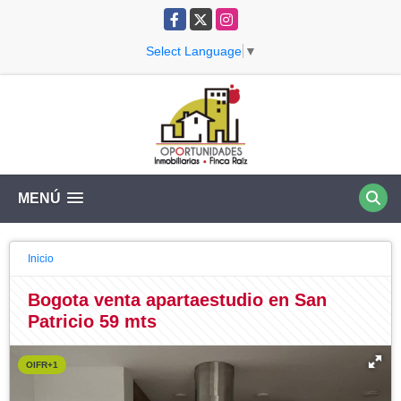
Facebook
X
Instagram
Select Language
▼
MENÚ
Inicio
Bogota venta apartaestudio en San
Patricio 59 mts
OIFR+1