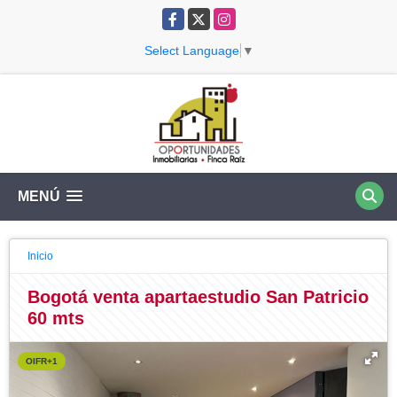
Facebook
X
Instagram
Select Language
▼
MENÚ
Inicio
Bogotá venta apartaestudio San Patricio
60 mts
OIFR+1