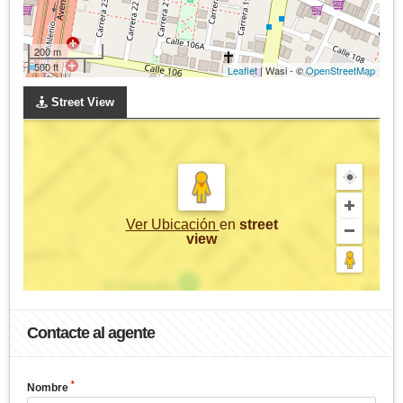
200 m
500 ft
Leaflet
| Wasi - ©
OpenStreetMap
Street View
Ver Ubicación
en
street
view
Contacte al agente
*
Nombre