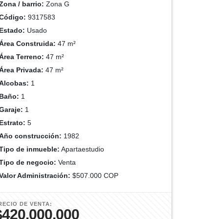
Zona / barrio:
Zona G
Código:
9317583
Estado:
Usado
Área Construida:
47 m²
Área Terreno:
47 m²
Área Privada:
47 m²
Alcobas:
1
Baño:
1
Garaje:
1
Estrato:
5
Año construcción:
1982
Tipo de inmueble:
Apartaestudio
Tipo de negocio:
Venta
Valor Administración:
$507.000 COP
RECIO DE VENTA:
$420.000.000