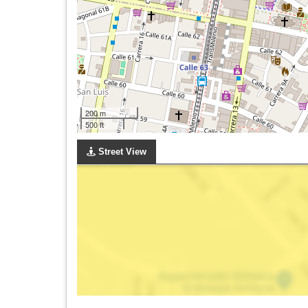
200 m
500 ft
Street View