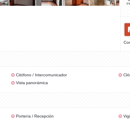
P
Com
Citófono / Intercomunicador
Cló
Vista panorámica
Portería / Recepción
Vig