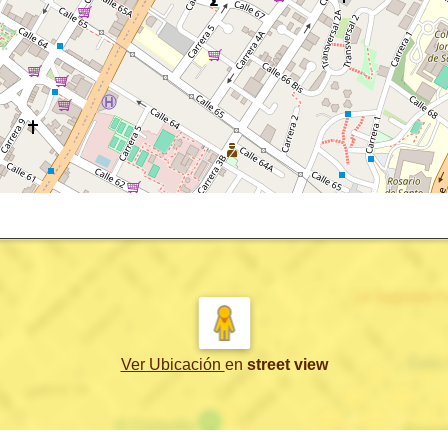
Ver Ubicación
en
street view