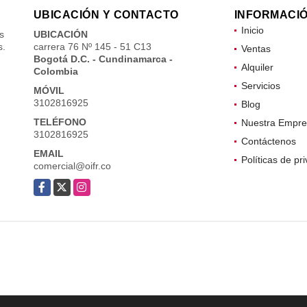
UBICACIÓN Y CONTACTO
INFORMACI
Inicio
s
UBICACIÓN
s.
carrera 76 Nº 145 - 51 C13
Ventas
Bogotá D.C. - Cundinamarca -
Alquiler
Colombia
Servicios
MÓVIL
3102816925
Blog
TELÉFONO
Nuestra Empre
3102816925
Contáctenos
EMAIL
Políticas de pr
comercial@oifr.co
Facebook
X
Instagram