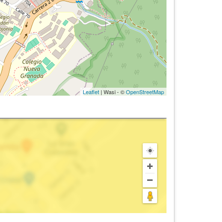
Leaflet
| Wasi - ©
OpenStreetMap