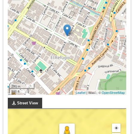
200 m
500 ft
Leaflet
| Wasi - ©
OpenStreetMap
Street View