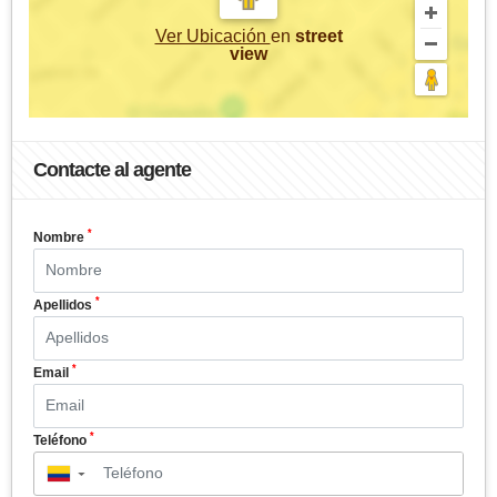
Ver Ubicación
en
street
view
Contacte al agente
*
Nombre
*
Apellidos
*
Email
*
Teléfono
▼