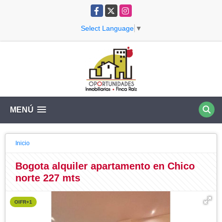
Facebook
X
Instagram
Select Language
▼
MENÚ
Inicio
Bogota alquiler apartamento en Chico
norte 227 mts
OIFR+1