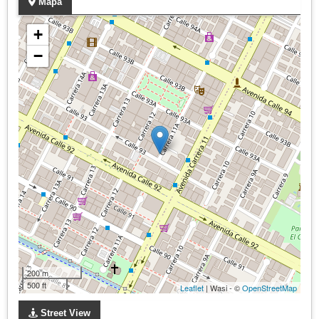
Mapa
+
−
200 m
500 ft
Leaflet
| Wasi - ©
OpenStreetMap
Street View