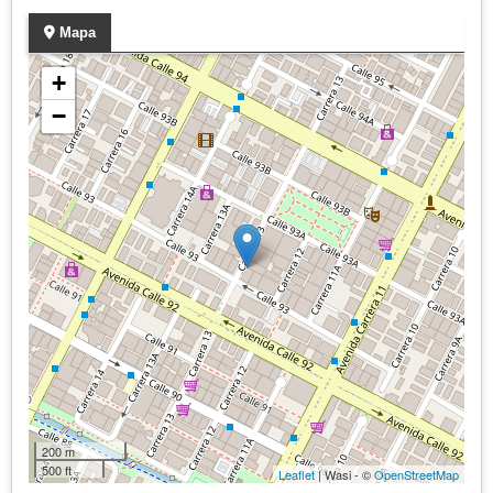
Mapa
+
−
200 m
500 ft
Leaflet
| Wasi - ©
OpenStreetMap