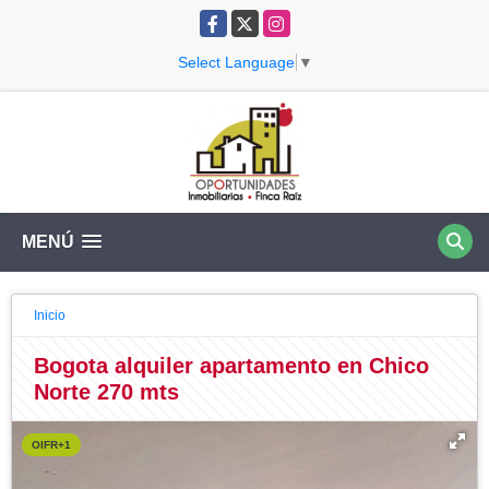
Facebook
X
Instagram
Select Language
▼
MENÚ
Inicio
Bogota alquiler apartamento en Chico
Norte 270 mts
OIFR+1