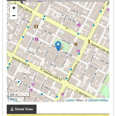
+
−
200 m
500 ft
Leaflet
| Wasi - ©
OpenStreetMap
Street View