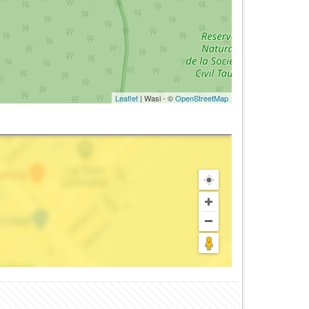
Leaflet
| Wasi - ©
OpenStreetMap