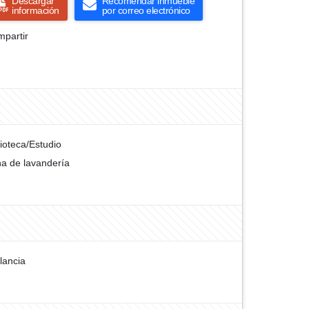
Descargar
Recomendar inmueble
información
por correo electrónico
partir
lioteca/Estudio
a de lavandería
ilancia