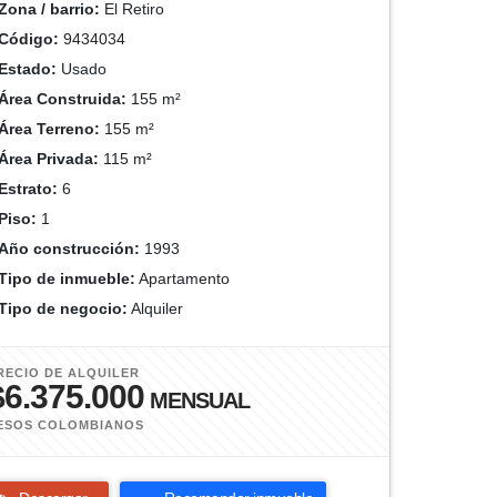
Zona / barrio:
El Retiro
Código:
9434034
Estado:
Usado
Área Construida:
155 m²
Área Terreno:
155 m²
Área Privada:
115 m²
Estrato:
6
Piso:
1
Año construcción:
1993
Tipo de inmueble:
Apartamento
Tipo de negocio:
Alquiler
RECIO DE ALQUILER
$6.375.000
MENSUAL
ESOS COLOMBIANOS