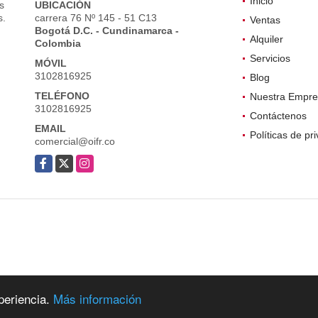
Inicio
s
UBICACIÓN
s.
carrera 76 Nº 145 - 51 C13
Ventas
Bogotá D.C. - Cundinamarca -
Alquiler
Colombia
Servicios
MÓVIL
3102816925
Blog
TELÉFONO
Nuestra Empre
3102816925
Contáctenos
EMAIL
Políticas de pr
comercial@oifr.co
Facebook
X
Instagram
periencia.
Más información