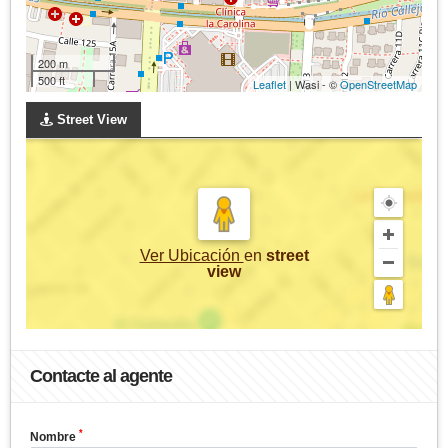
200 m
500 ft
Leaflet
| Wasi - ©
OpenStreetMap
Street View
Ver Ubicación
en
street
view
Contacte al agente
*
Nombre