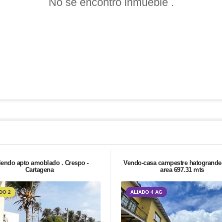
No se encontró inmueble .
iendo apto amoblado . Crespo -
Vendo-casa campestre hatogrande
Cartagena
area 697.31 mts
DO 2
ALIADO 4 AG