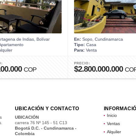
tagena de Indias, Bolívar
En:
Sopo, Cundinamarca
partamento
Tipo:
Casa
lquiler
Para:
Venta
O:
PRECIO:
100.000
$2.800.000.000
COP
CO
UBICACIÓN Y CONTACTO
INFORMACI
Inicio
s
UBICACIÓN
s.
carrera 76 Nº 145 - 51 C13
Ventas
Bogotá D.C. - Cundinamarca -
Alquiler
Colombia