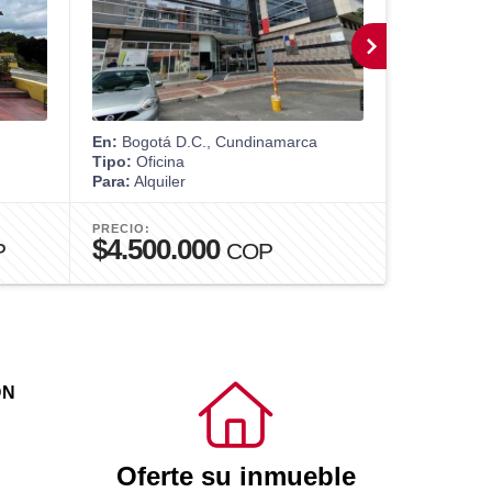
En:
Bogotá D.C., Cundinamarca
En:
Bogotá 
Tipo:
Oficina
Tipo:
Casa
Para:
Alquiler
Para:
Venta
PRECIO:
PRECIO:
$4.500.000
$1.450
P
COP
ÓN
Oferte su inmueble