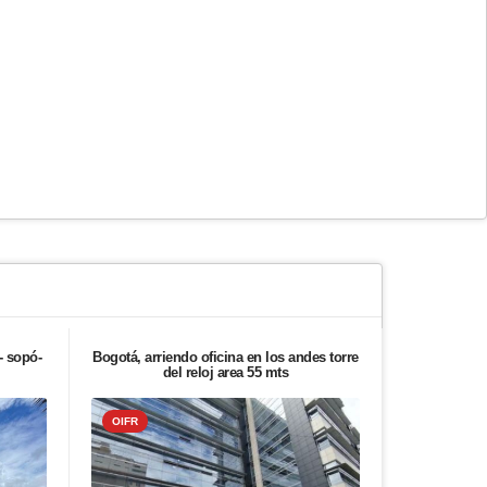
- sopó-
Bogotá, arriendo oficina en los andes torre
Bogotá, ven
del reloj area 55 mts
salama
OIFR
OIFR