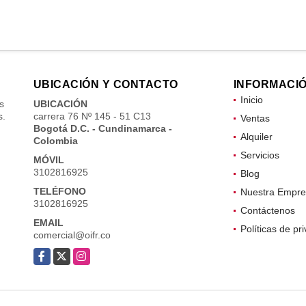
UBICACIÓN Y CONTACTO
INFORMACI
Inicio
s
UBICACIÓN
s.
carrera 76 Nº 145 - 51 C13
Ventas
Bogotá D.C. - Cundinamarca -
Alquiler
Colombia
Servicios
MÓVIL
3102816925
Blog
TELÉFONO
Nuestra Empre
3102816925
Contáctenos
EMAIL
Políticas de pr
comercial@oifr.co
Facebook
X
Instagram