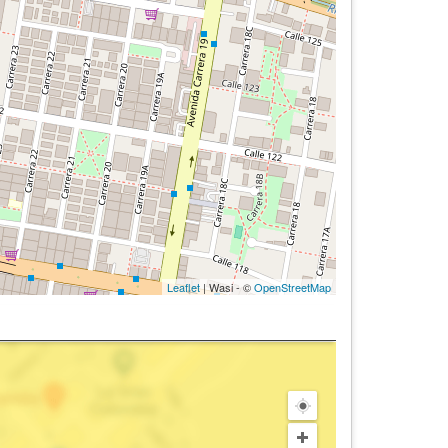
Leaflet
| Wasi - ©
OpenStreetMap