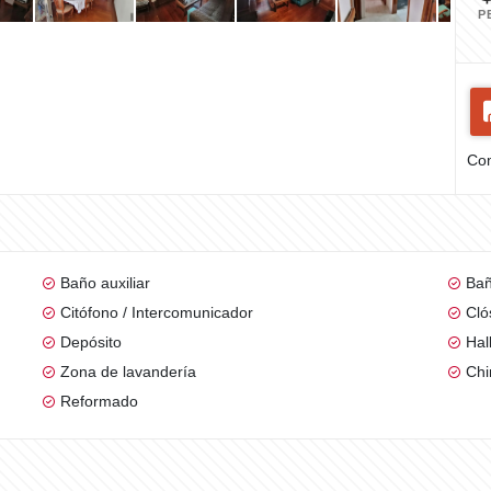
P
Com
Baño auxiliar
Bañ
Citófono / Intercomunicador
Cló
Depósito
Hal
Zona de lavandería
Ch
Reformado