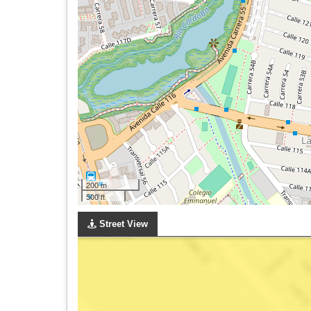
200 m
500 ft
Street View