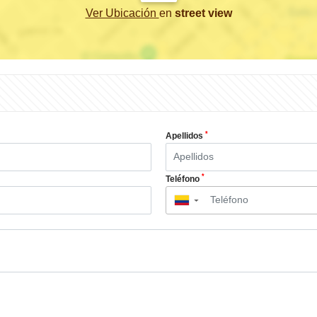
Ver Ubicación
en
street view
*
Apellidos
*
Teléfono
▼