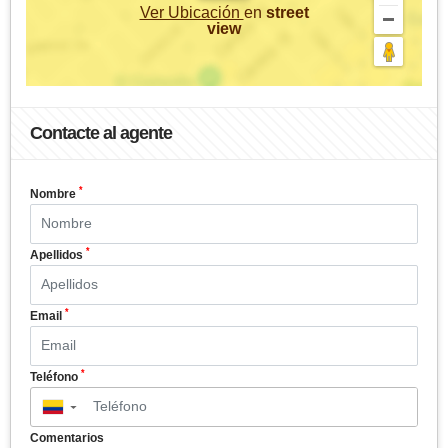
Ver Ubicación
en
street
view
Contacte al agente
*
Nombre
*
Apellidos
*
Email
*
Teléfono
▼
Comentarios