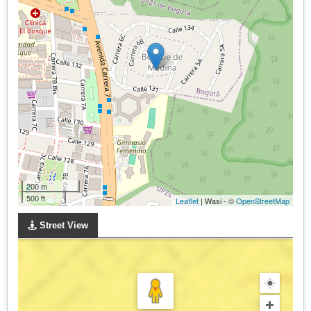
200 m
500 ft
Leaflet
| Wasi - ©
OpenStreetMap
Street View