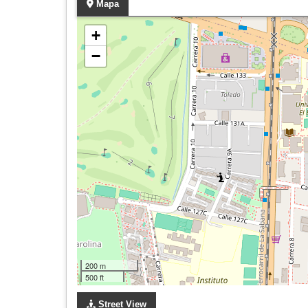
Mapa
+
−
200 m
500 ft
Street View