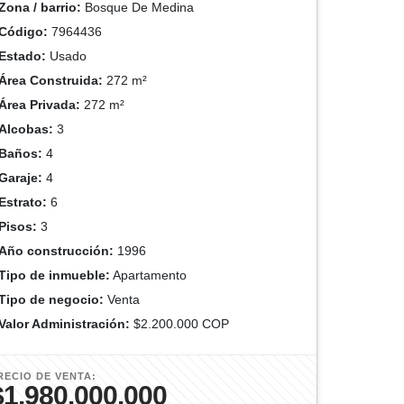
Zona / barrio:
Bosque De Medina
Código:
7964436
Estado:
Usado
Área Construida:
272 m²
Área Privada:
272 m²
Alcobas:
3
Baños:
4
Garaje:
4
Estrato:
6
Pisos:
3
Año construcción:
1996
Tipo de inmueble:
Apartamento
Tipo de negocio:
Venta
Valor Administración:
$2.200.000 COP
RECIO DE VENTA:
$1.980.000.000