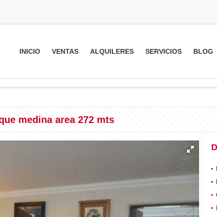
INICIO
VENTAS
ALQUILERES
SERVICIOS
BLOG
que medina area 272 mts
D