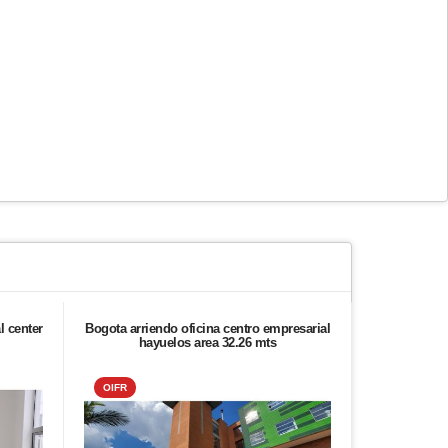
l center
Bogota arriendo oficina centro empresarial
Arrien
hayuelos area 32.26 mts
OIFR
ALIADO 2