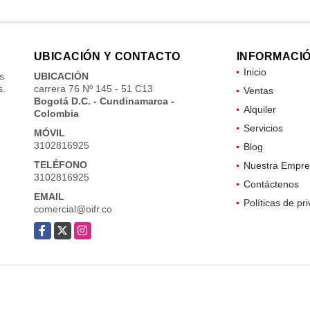
UBICACIÓN Y CONTACTO
INFORMACI
Inicio
s
UBICACIÓN
s.
carrera 76 Nº 145 - 51 C13
Ventas
Bogotá D.C. - Cundinamarca -
Alquiler
Colombia
Servicios
MÓVIL
3102816925
Blog
TELÉFONO
Nuestra Empre
3102816925
Contáctenos
EMAIL
Políticas de pr
comercial@oifr.co
Facebook
X
Instagram