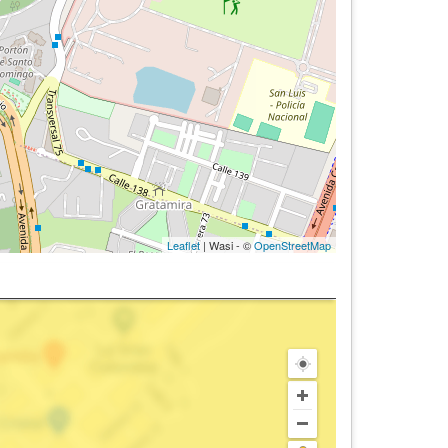
Leaflet
| Wasi - ©
OpenStreetMap