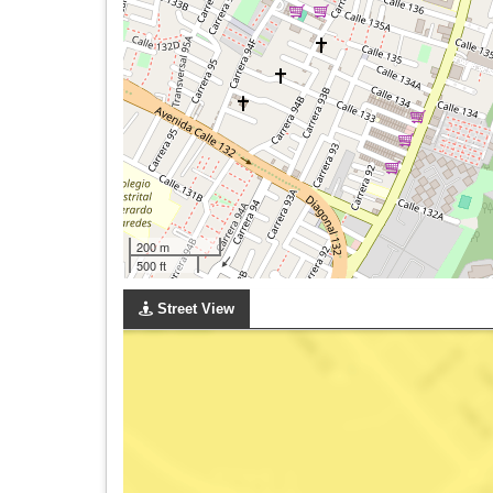
200 m
500 ft
Street View