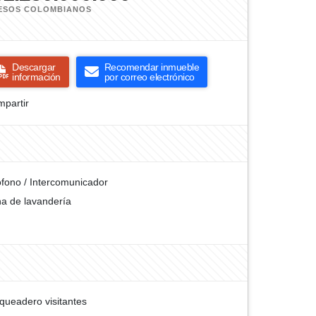
ESOS COLOMBIANOS
Descargar
Recomendar inmueble
información
por correo electrónico
partir
ófono / Intercomunicador
a de lavandería
queadero visitantes