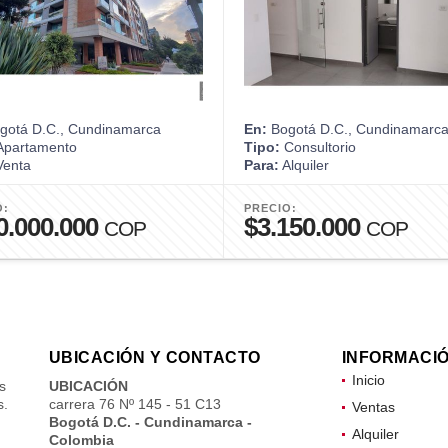
gotá D.C., Cundinamarca
En:
Bogotá D.C., Cundinamarc
partamento
Tipo:
Consultorio
enta
Para:
Alquiler
O:
PRECIO:
0.000.000
$3.150.000
COP
COP
UBICACIÓN Y CONTACTO
INFORMACI
Inicio
s
UBICACIÓN
s.
carrera 76 Nº 145 - 51 C13
Ventas
Bogotá D.C. - Cundinamarca -
Alquiler
Colombia