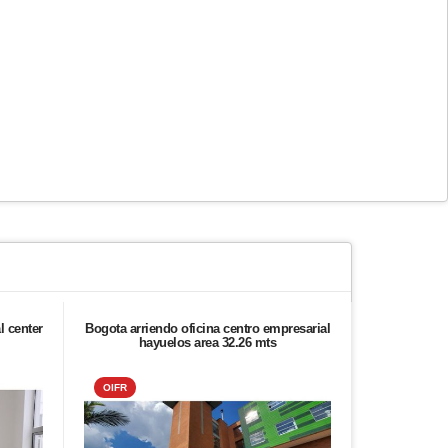
l center
Bogota arriendo oficina centro empresarial
Arrien
hayuelos area 32.26 mts
OIFR
ALIADO 2