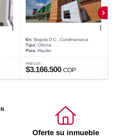
a
En:
Bogotá D.C., Cundinamarca
En:
Bogotá 
Tipo:
Oficina
Tipo:
Apart
Para:
Alquiler
Para:
Alquil
PRECIO:
PRECIO:
$3.166.500
$4.000
COP
ÓN
Oferte su inmueble