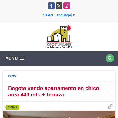
Facebook
X
Instagram
Select Language
▼
MENÚ
Inicio
Bogota vendo apartamento en chico
area 440 mts + terraza
OIFR+1