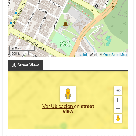
200 m
500 ft
Leaflet
| Wasi - ©
OpenStreetMap
Street View
Ver Ubicación
en
street
view