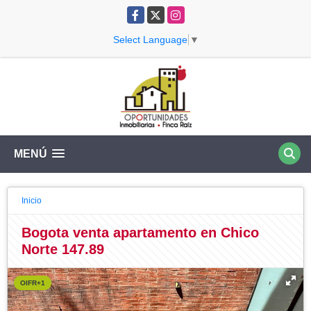
Facebook
X
Instagram
Select Language
▼
MENÚ
Inicio
Bogota venta apartamento en Chico
Norte 147.89
OIFR+1