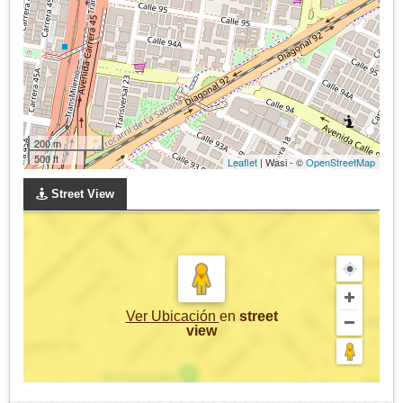
200 m
500 ft
Leaflet
| Wasi - ©
OpenStreetMap
Street View
Ver Ubicación
en
street
view