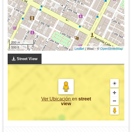
200 m
500 ft
Leaflet
| Wasi - ©
OpenStreetMap
Street View
Ver Ubicación
en
street
view