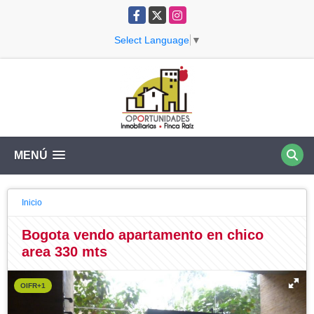
Facebook
X
Instagram
Select Language
▼
MENÚ
Inicio
Bogota vendo apartamento en chico
area 330 mts
OIFR+1