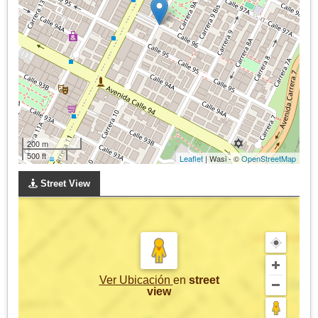
200 m
500 ft
Leaflet
| Wasi - ©
OpenStreetMap
Street View
Ver Ubicación
en
street
view