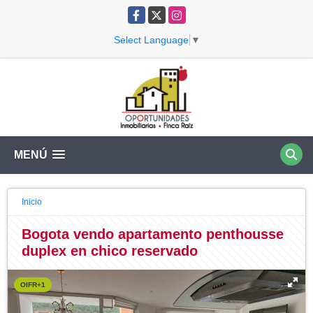
Facebook
X
Instagram
Select Language
▼
MENÚ
Inicio
Bogota vendo apartamento penthousse
duplex en chico reservado
OIFR+1