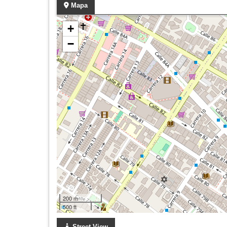
Mapa
+
−
200 m
500 ft
Street View