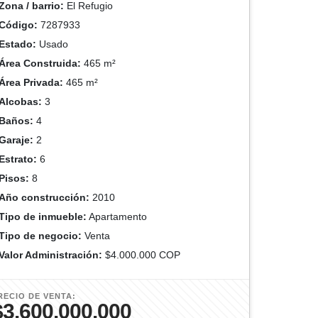
Zona / barrio:
El Refugio
Código:
7287933
Estado:
Usado
Área Construida:
465 m²
Área Privada:
465 m²
Alcobas:
3
Baños:
4
Garaje:
2
Estrato:
6
Pisos:
8
Año construcción:
2010
Tipo de inmueble:
Apartamento
Tipo de negocio:
Venta
Valor Administración:
$4.000.000 COP
RECIO DE VENTA:
$3.600.000.000