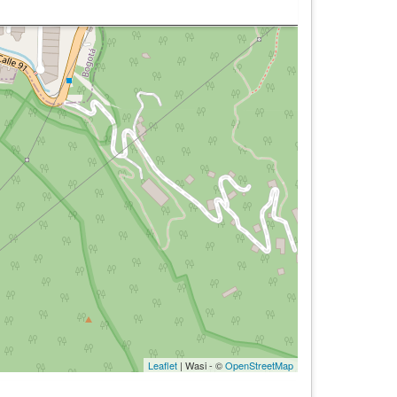
Leaflet
| Wasi - ©
OpenStreetMap