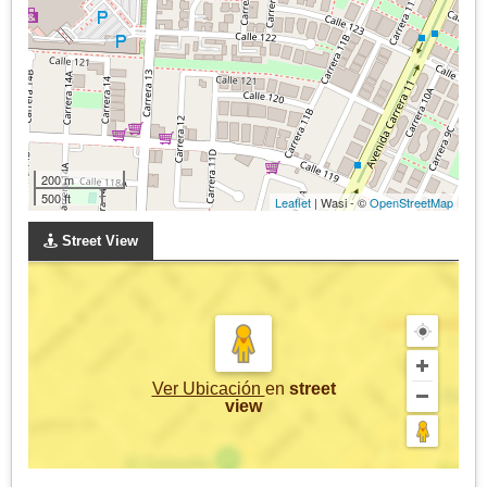
200 m
500 ft
Leaflet
| Wasi - ©
OpenStreetMap
Street View
Ver Ubicación
en
street
view