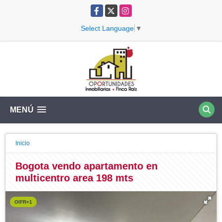
Facebook
X
Instagram
Select Language
▼
MENÚ
Inicio
Bogota vendo apartamento en
multicentro area 198 mts
OIFR+1