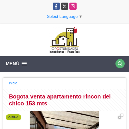
Facebook
X
Instagram
Select Language
▼
MENÚ
Inicio
Bogota venta apartamento rincon del
chico 153 mts
OIFR+1