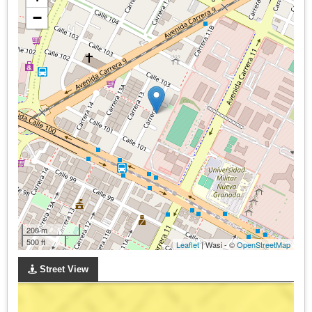
−
200 m
500 ft
Leaflet
| Wasi - ©
OpenStreetMap
Street View