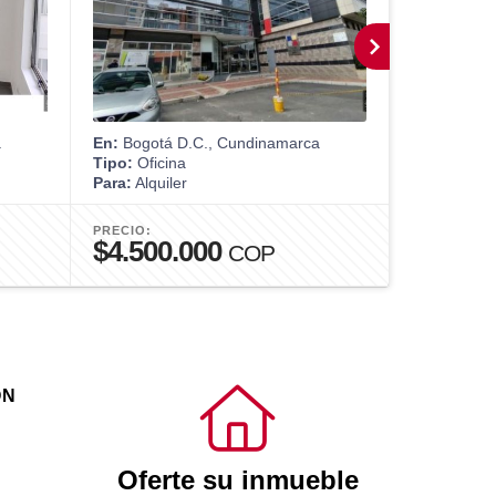
a
En:
Bogotá D.C., Cundinamarca
En:
Bogotá 
Tipo:
Oficina
Tipo:
Ofici
Para:
Alquiler
Para:
Venta
PRECIO:
PRECIO:
$4.500.000
$1.550
COP
ÓN
Oferte su inmueble