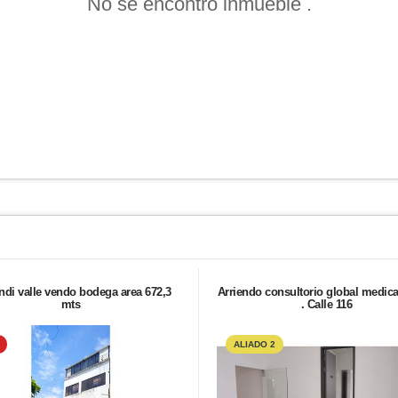
No se encontró inmueble .
di valle vendo bodega area 672,3
Arriendo consultorio global medica
mts
. Calle 116
ALIADO 2