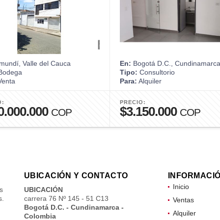
undí, Valle del Cauca
En:
Bogotá D.C., Cundinamarc
Bodega
Tipo:
Consultorio
enta
Para:
Alquiler
O:
PRECIO:
0.000.000
$3.150.000
COP
COP
UBICACIÓN Y CONTACTO
INFORMACI
Inicio
s
UBICACIÓN
s.
carrera 76 Nº 145 - 51 C13
Ventas
Bogotá D.C. - Cundinamarca -
Alquiler
Colombia