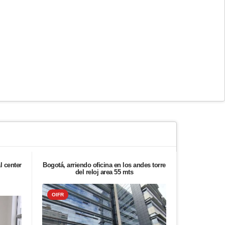
l center
Bogotá, arriendo oficina en los andes torre
Bogota, vend
del reloj area 55 mts
OIFR
OIFR+1