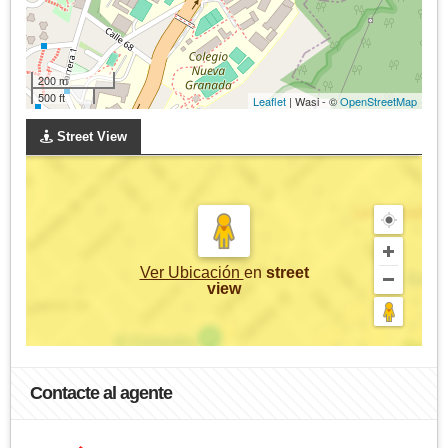
200 m
500 ft
Leaflet
| Wasi - ©
OpenStreetMap
Street View
Ver Ubicación
en
street
view
Contacte al agente