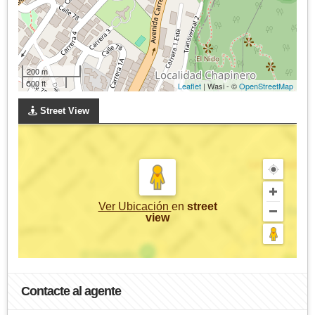
200 m
500 ft
Leaflet
| Wasi - ©
OpenStreetMap
Street View
Ver Ubicación
en
street
view
Contacte al agente