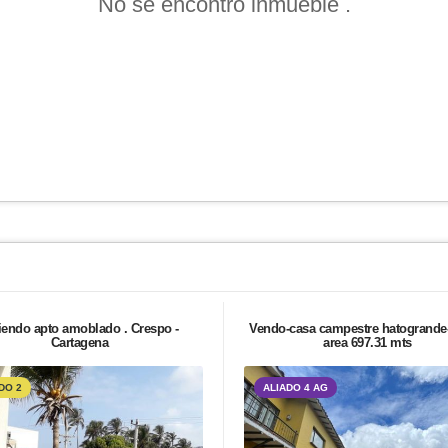
No se encontró inmueble .
iendo apto amoblado . Crespo -
Vendo-casa campestre hatogrande
Cartagena
area 697.31 mts
DO 2
ALIADO 4 AG