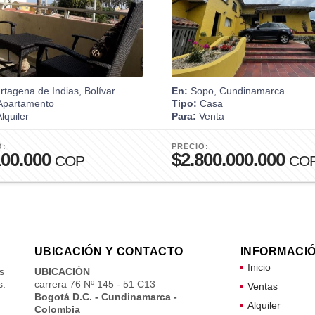
tagena de Indias, Bolívar
En:
Sopo, Cundinamarca
partamento
Tipo:
Casa
lquiler
Para:
Venta
O:
PRECIO:
100.000
$2.800.000.000
COP
CO
UBICACIÓN Y CONTACTO
INFORMACI
Inicio
s
UBICACIÓN
s.
carrera 76 Nº 145 - 51 C13
Ventas
Bogotá D.C. - Cundinamarca -
Alquiler
Colombia