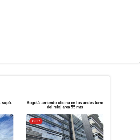
- sopó-
Bogotá, arriendo oficina en los andes torre
Bogotá, ven
del reloj area 55 mts
salama
OIFR
OIFR