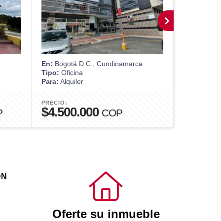
En:
Bogotá D.C., Cundinamarca
En:
Bogotá 
Tipo:
Oficina
Tipo:
Casa
Para:
Alquiler
Para:
Venta
PRECIO:
PRECIO:
$4.500.000
$1.450
P
COP
ÓN
Oferte su inmueble