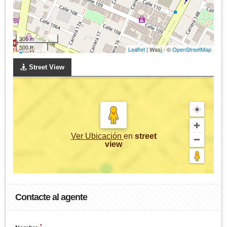
200 m
500 ft
Leaflet
| Wasi - ©
OpenStreetMap
Street View
Ver Ubicación
en
street
view
Contacte al agente
*