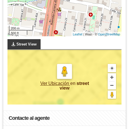
200 m
500 ft
Leaflet
| Wasi - ©
OpenStreetMap
Street View
Ver Ubicación
en
street
view
Contacte al agente