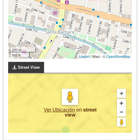
200 m
500 ft
Leaflet
| Wasi - ©
OpenStreetMap
Street View
Ver Ubicación
en
street
view