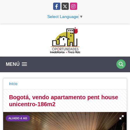
Facebook
X
Instagram
Select Language
▼
MENÚ
Inicio
Bogotá, vendo apartamento pent house
unicentro-186m2
ALIADO 4 AG