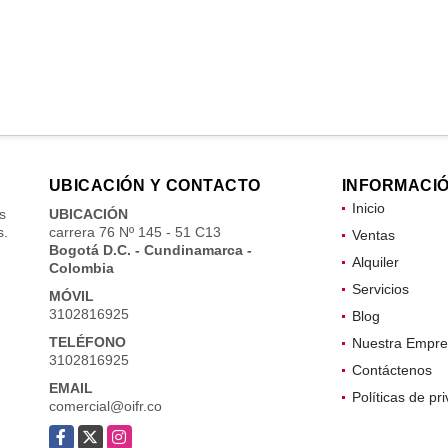
UBICACIÓN Y CONTACTO
INFORMACI
Inicio
s
UBICACIÓN
s.
carrera 76 Nº 145 - 51 C13
Ventas
Bogotá D.C. - Cundinamarca -
Alquiler
Colombia
Servicios
MÓVIL
3102816925
Blog
TELÉFONO
Nuestra Empre
3102816925
Contáctenos
EMAIL
Políticas de pr
comercial@oifr.co
Facebook
X
Instagram