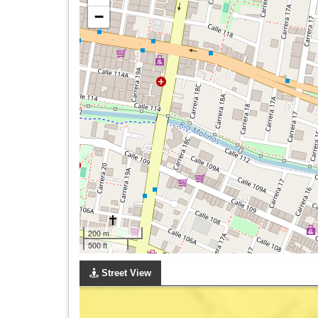
−
200 m
500 ft
Street View