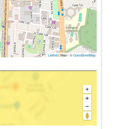
Leaflet
| Wasi - ©
OpenStreetMap