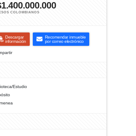
$1.400.000.000
ESOS COLOMBIANOS
Descargar
Recomendar inmueble
información
por correo electrónico
partir
lioteca/Estudio
ósito
imenea