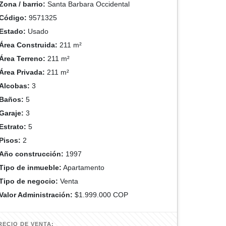
Zona / barrio:
Santa Barbara Occidental
Código:
9571325
Estado:
Usado
Área Construida:
211 m²
Área Terreno:
211 m²
Área Privada:
211 m²
Alcobas:
3
Baños:
5
Garaje:
3
Estrato:
5
Pisos:
2
Año construcción:
1997
Tipo de inmueble:
Apartamento
Tipo de negocio:
Venta
Valor Administración:
$1.999.000 COP
RECIO DE VENTA: