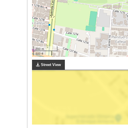
200 m
500 ft
Street View