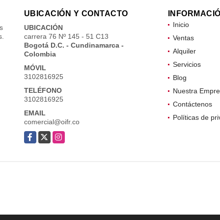
UBICACIÓN Y CONTACTO
INFORMACI
Inicio
s
UBICACIÓN
s.
carrera 76 Nº 145 - 51 C13
Ventas
Bogotá D.C. - Cundinamarca -
Alquiler
Colombia
Servicios
MÓVIL
3102816925
Blog
TELÉFONO
Nuestra Empre
3102816925
Contáctenos
EMAIL
Políticas de pr
comercial@oifr.co
Facebook
X
Instagram