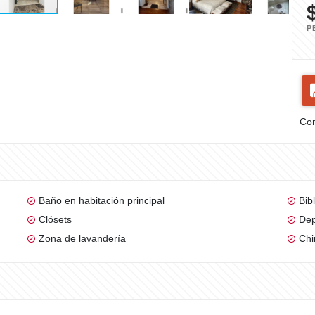
P
Com
Baño en habitación principal
Bib
Clósets
Dep
Zona de lavandería
Ch