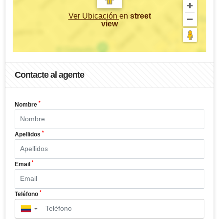
Ver Ubicación
en
street
view
Contacte al agente
*
Nombre
*
Apellidos
*
Email
*
Teléfono
▼