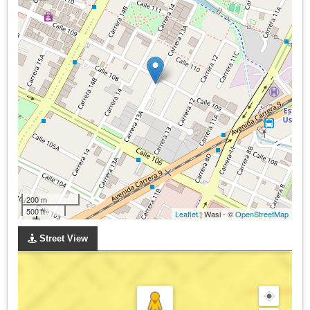
200 m
500 ft
Leaflet
| Wasi - ©
OpenStreetMap
Street View