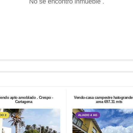
No se encontró inmueble .
iendo apto amoblado . Crespo -
Vendo-casa campestre hatogrande
Cartagena
area 697.31 mts
DO 2
ALIADO 4 AG