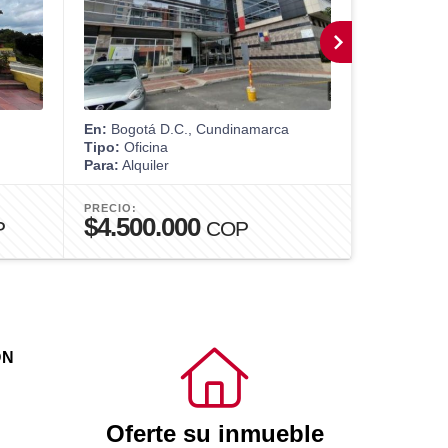
En:
Bogotá D.C., Cundinamarca
En:
Bogotá 
Tipo:
Oficina
Tipo:
Casa
Para:
Alquiler
Para:
Venta
PRECIO:
PRECIO:
$4.500.000
$1.450
P
COP
ÓN
Oferte su inmueble