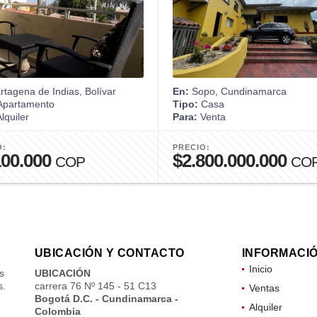
tagena de Indias, Bolívar
En:
Sopo, Cundinamarca
partamento
Tipo:
Casa
lquiler
Para:
Venta
O:
PRECIO:
100.000
$2.800.000.000
COP
CO
UBICACIÓN Y CONTACTO
INFORMACI
Inicio
s
UBICACIÓN
s.
carrera 76 Nº 145 - 51 C13
Ventas
Bogotá D.C. - Cundinamarca -
Alquiler
Colombia