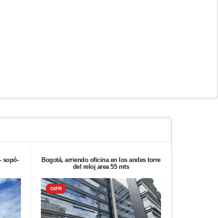
- sopó-
Bogotá, arriendo oficina en los andes torre
Bogotá, ven
del reloj area 55 mts
salama
OIFR
OIFR