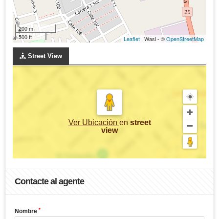
200 m
500 ft
Leaflet
| Wasi - ©
OpenStreetMap
Street View
Ver Ubicación
en
street
view
Contacte al agente
*
Nombre