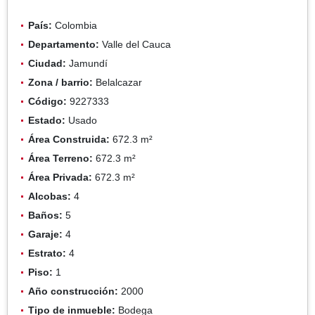
País:
Colombia
Departamento:
Valle del Cauca
Ciudad:
Jamundí
Zona / barrio:
Belalcazar
Código:
9227333
Estado:
Usado
Área Construida:
672.3 m²
Área Terreno:
672.3 m²
Área Privada:
672.3 m²
Alcobas:
4
Baños:
5
Garaje:
4
Estrato:
4
Piso:
1
Año construcción:
2000
Tipo de inmueble:
Bodega