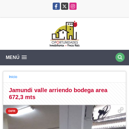
Facebook
X
Instagram
MENÚ
Inicio
Jamundi valle arriendo bodega area
672,3 mts
OIFR