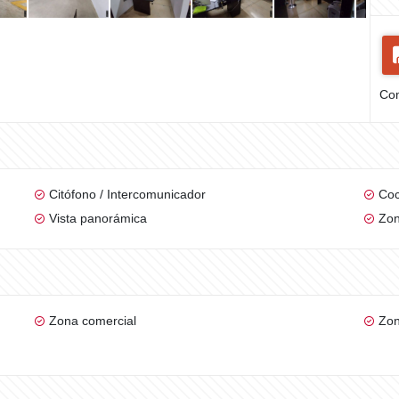
Com
Citófono / Intercomunicador
Coc
Vista panorámica
Zon
Zona comercial
Zon