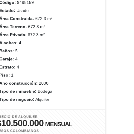
Código:
9498159
Estado:
Usado
Área Construida:
672.3 m²
Área Terreno:
672.3 m²
Área Privada:
672.3 m²
Alcobas:
4
Baños:
5
Garaje:
4
Estrato:
4
Piso:
1
Año construcción:
2000
Tipo de inmueble:
Bodega
Tipo de negocio:
Alquiler
RECIO DE ALQUILER
$10.500.000
MENSUAL
ESOS COLOMBIANOS