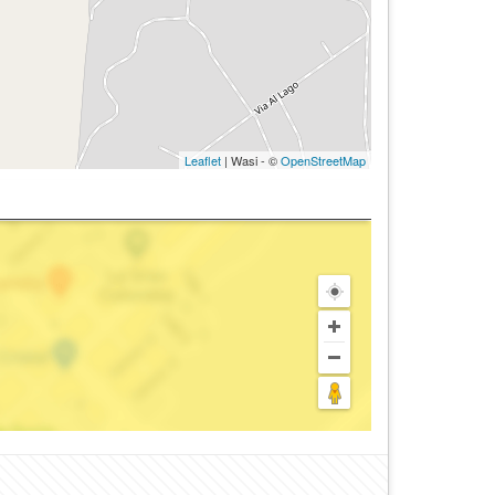
Leaflet
| Wasi - ©
OpenStreetMap