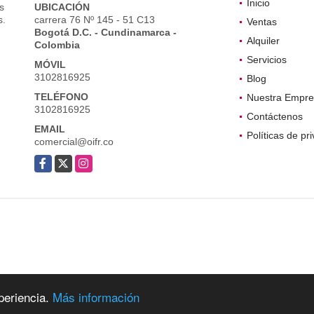
Inicio
s
UBICACIÓN
s.
carrera 76 Nº 145 - 51 C13
Ventas
Bogotá D.C. - Cundinamarca -
Alquiler
Colombia
Servicios
MÓVIL
3102816925
Blog
TELÉFONO
Nuestra Empre
3102816925
Contáctenos
EMAIL
Políticas de pr
comercial@oifr.co
Facebook
X
Instagram
periencia.
Más información