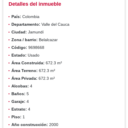
Detalles del inmueble
País:
Colombia
Departamento:
Valle del Cauca
Ciudad:
Jamundí
Zona / barrio:
Belalcazar
Código:
9698668
Estado:
Usado
Área Construida:
672.3 m²
Área Terreno:
672.3 m²
Área Privada:
672.3 m²
Alcobas:
4
Baños:
5
Garaje:
4
Estrato:
4
Piso:
1
Año construcción:
2000