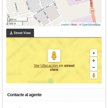
200 m
500 ft
Leaflet
| Wasi - ©
OpenStreetMap
Street View
Ver Ubicación
en
street
view
Contacte al agente