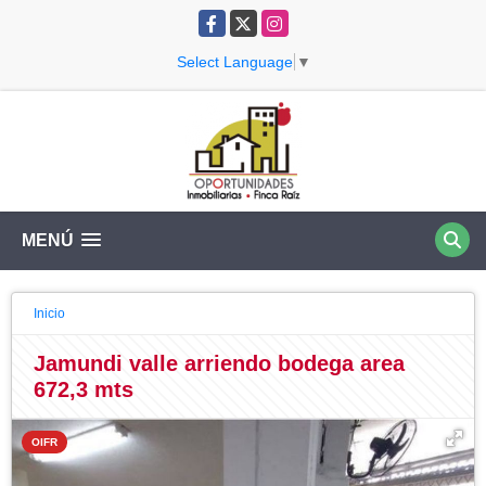
Facebook
X
Instagram
Select Language
▼
MENÚ
Inicio
Jamundi valle arriendo bodega area
672,3 mts
OIFR