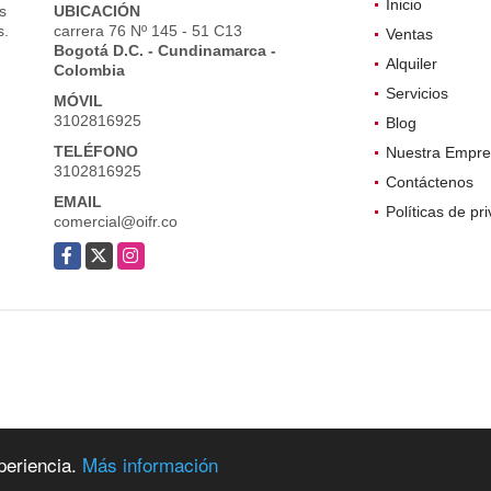
Inicio
s
UBICACIÓN
s.
carrera 76 Nº 145 - 51 C13
Ventas
Bogotá D.C. - Cundinamarca -
Alquiler
Colombia
Servicios
MÓVIL
3102816925
Blog
TELÉFONO
Nuestra Empre
3102816925
Contáctenos
EMAIL
Políticas de pr
comercial@oifr.co
Facebook
X
Instagram
periencia.
Más información