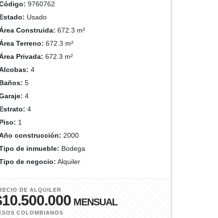
Código:
9760762
Estado:
Usado
Área Construida:
672.3 m²
Área Terreno:
672.3 m²
Área Privada:
672.3 m²
Alcobas:
4
Baños:
5
Garaje:
4
Estrato:
4
Piso:
1
Año construcción:
2000
Tipo de inmueble:
Bodega
Tipo de negocio:
Alquiler
RECIO DE ALQUILER
$10.500.000
MENSUAL
ESOS COLOMBIANOS