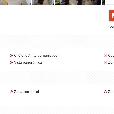
Com
Citófono / Intercomunicador
Coc
Vista panorámica
Zon
Zona comercial
Zon