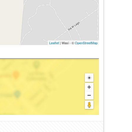
Leaflet
| Wasi - ©
OpenStreetMap