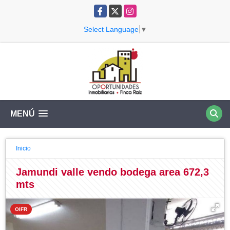
Facebook
X
Instagram
Select Language
▼
MENÚ
Inicio
Jamundi valle vendo bodega area 672,3
mts
OIFR