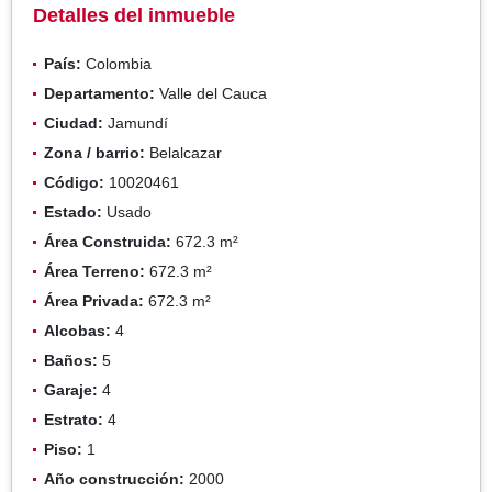
Detalles del inmueble
País:
Colombia
Departamento:
Valle del Cauca
Ciudad:
Jamundí
Zona / barrio:
Belalcazar
Código:
10020461
Estado:
Usado
Área Construida:
672.3 m²
Área Terreno:
672.3 m²
Área Privada:
672.3 m²
Alcobas:
4
Baños:
5
Garaje:
4
Estrato:
4
Piso:
1
Año construcción:
2000