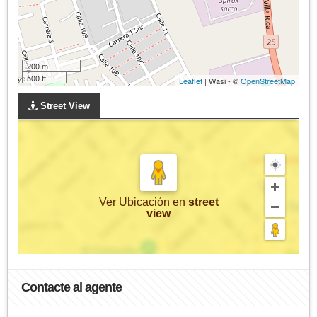
200 m
500 ft
Leaflet
| Wasi - ©
OpenStreetMap
Street View
Ver Ubicación
en
street
view
Contacte al agente