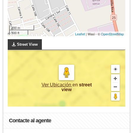
200 m
500 ft
Leaflet
| Wasi - ©
OpenStreetMap
Street View
Ver Ubicación
en
street
view
Contacte al agente