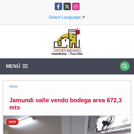
Facebook
X
Instagram
Select Language
▼
MENÚ
Inicio
Jamundi valle vendo bodega area 672,3
mts
OIFR