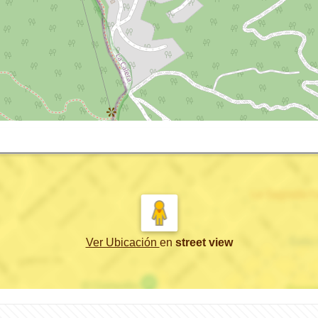
Ver Ubicación
en
street view