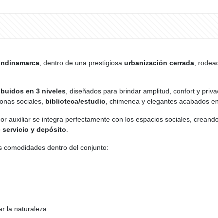
undinamarca
, dentro de una prestigiosa
urbanización cerrada
, rodea
ibuidos en 3 niveles
, diseñados para brindar amplitud, confort y pri
zonas sociales,
biblioteca/estudio
, chimenea y elegantes acabados e
dor auxiliar se integra perfectamente con los espacios sociales, cre
 servicio y depósito
.
s comodidades dentro del conjunto:
ar la naturaleza