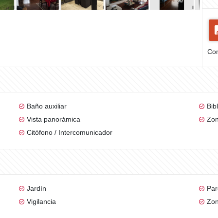
Com
Baño auxiliar
Bib
Vista panorámica
Zon
Citófono / Intercomunicador
Jardín
Par
Vigilancia
Zon