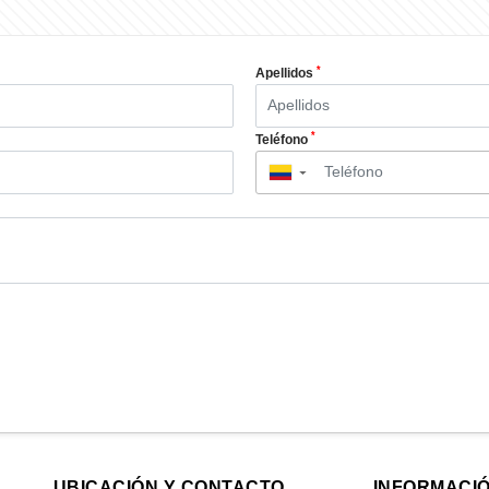
*
Apellidos
*
Teléfono
▼
UBICACIÓN Y CONTACTO
INFORMACI