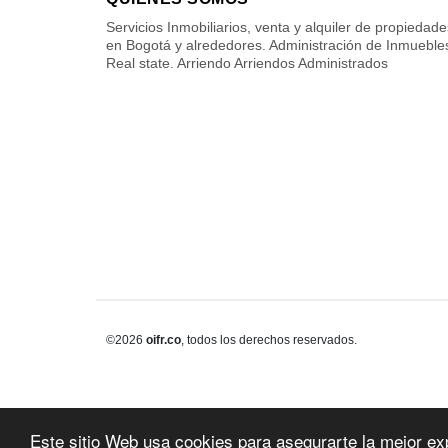
Servicios Inmobiliarios, venta y alquiler de propiedade
en Bogotá y alrededores. Administración de Inmueble
Real state. Arriendo Arriendos Administrados
©2026
oifr.co
, todos los derechos reservados.
Este sitio Web usa cookies para asegurarte la mejor ex