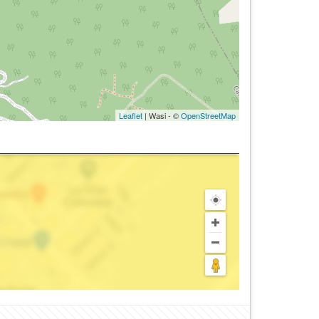
Leaflet
| Wasi - ©
OpenStreetMap