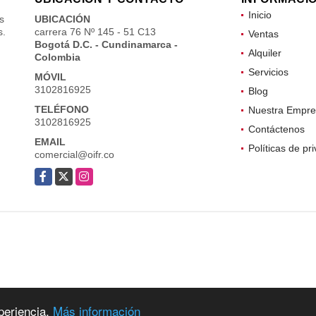
Inicio
s
UBICACIÓN
s.
carrera 76 Nº 145 - 51 C13
Ventas
Bogotá D.C. - Cundinamarca -
Alquiler
Colombia
Servicios
MÓVIL
3102816925
Blog
TELÉFONO
Nuestra Empre
3102816925
Contáctenos
EMAIL
Políticas de pr
comercial@oifr.co
Facebook
X
Instagram
periencia.
Más información