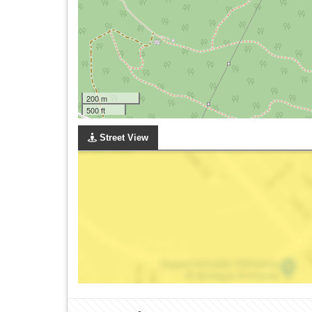
200 m
500 ft
Street View