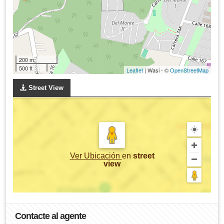
200 m
500 ft
Leaflet
| Wasi - ©
OpenStreetMap
Street View
Ver Ubicación
en
street
view
Contacte al agente